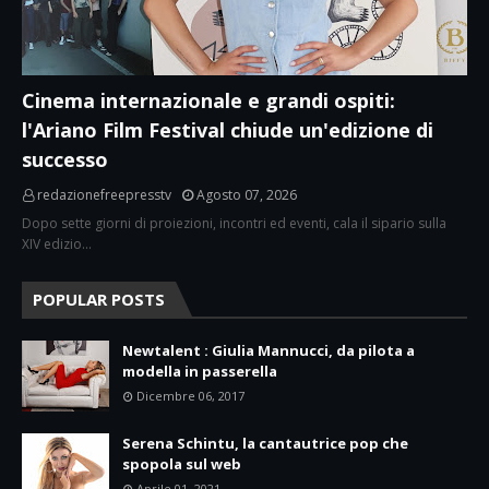
Cinema internazionale e grandi ospiti:
l'Ariano Film Festival chiude un'edizione di
successo
redazionefreepresstv
Agosto 07, 2026
Dopo sette giorni di proiezioni, incontri ed eventi, cala il sipario sulla
XIV edizio…
POPULAR POSTS
Newtalent : Giulia Mannucci, da pilota a
modella in passerella
Dicembre 06, 2017
Serena Schintu, la cantautrice pop che
spopola sul web
Aprile 01, 2021