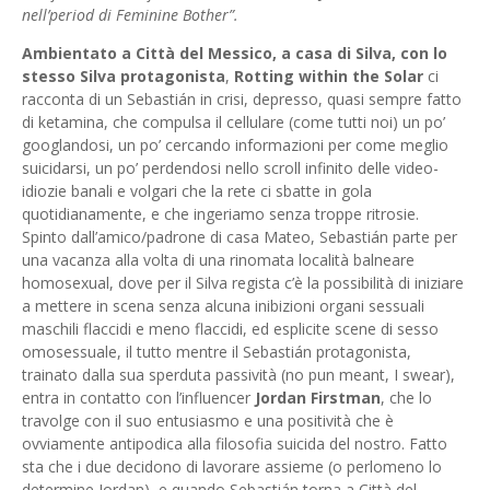
nell’period di Feminine Bother”.
Ambientato a Città del Messico, a casa di Silva, con lo
stesso Silva protagonista
,
Rotting within the Solar
ci
racconta di un Sebastián in crisi, depresso, quasi sempre fatto
di ketamina, che compulsa il cellulare (come tutti noi) un po’
googlandosi, un po’ cercando informazioni per come meglio
suicidarsi, un po’ perdendosi nello scroll infinito delle video-
idiozie banali e volgari che la rete ci sbatte in gola
quotidianamente, e che ingeriamo senza troppe ritrosie.
Spinto dall’amico/padrone di casa Mateo, Sebastián parte per
una vacanza alla volta di una rinomata località balneare
homosexual, dove per il Silva regista c’è la possibilità di iniziare
a mettere in scena senza alcuna inibizioni organi sessuali
maschili flaccidi e meno flaccidi, ed esplicite scene di sesso
omosessuale, il tutto mentre il Sebastián protagonista,
trainato dalla sua sperduta passività (no pun meant, I swear),
entra in contatto con l’influencer
Jordan Firstman
, che lo
travolge con il suo entusiasmo e una positività che è
ovviamente antipodica alla filosofia suicida del nostro. Fatto
sta che i due decidono di lavorare assieme (o perlomeno lo
determine Jordan), e quando Sebastián torna a Città del