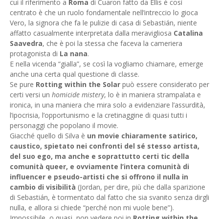
cui il riferimento a
Roma
di Cuaron fatto da Ellis è così
centrato è che un ruolo fondamentale nell’intreccio lo gioca
Vero, la signora che fa le pulizie di casa di Sebastián, niente
affatto casualmente interpretata dalla meravigliosa
Catalina
Saavedra
, che è poi la stessa che faceva la cameriera
protagonista di
La nana
.
E nella vicenda “gialla”, se così la vogliamo chiamare, emerge
anche una certa qual questione di classe.
Se pure
Rotting within the Solar
può essere considerato per
certi versi un
homicide mistery
, lo è in maniera strampalata e
ironica, in una maniera che mira solo a evidenziare l’assurdità,
l’ipocrisia, l’opportunismo e la cretinaggine di quasi tutti i
personaggi che popolano il movie.
Giacché quello di Silva è
un movie chiaramente satirico,
caustico, spietato nei confronti del sé stesso artista,
del suo ego, ma anche e soprattutto certi tic della
comunità queer, e ovviamente l’intera comunità di
influencer e pseudo-artisti che si offrono il nulla in
cambio di visibilità
(Jordan, per dire, più che dalla sparizione
di Sebastián, è tormentato dal fatto che sia svanito senza dirgli
nulla, e allora si chiede “perché non mi vuole bene”).
Impossibile, o quasi, non vedere poi in
Rotting within the