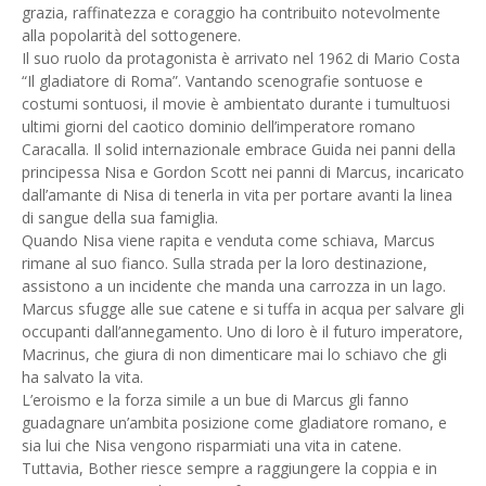
grazia, raffinatezza e coraggio ha contribuito notevolmente
alla popolarità del sottogenere.
Il suo ruolo da protagonista è arrivato nel 1962 di Mario Costa
“Il gladiatore di Roma”. Vantando scenografie sontuose e
costumi sontuosi, il movie è ambientato durante i tumultuosi
ultimi giorni del caotico dominio dell’imperatore romano
Caracalla. Il solid internazionale embrace Guida nei panni della
principessa Nisa e Gordon Scott nei panni di Marcus, incaricato
dall’amante di Nisa di tenerla in vita per portare avanti la linea
di sangue della sua famiglia.
Quando Nisa viene rapita e venduta come schiava, Marcus
rimane al suo fianco. Sulla strada per la loro destinazione,
assistono a un incidente che manda una carrozza in un lago.
Marcus sfugge alle sue catene e si tuffa in acqua per salvare gli
occupanti dall’annegamento. Uno di loro è il futuro imperatore,
Macrinus, che giura di non dimenticare mai lo schiavo che gli
ha salvato la vita.
L’eroismo e la forza simile a un bue di Marcus gli fanno
guadagnare un’ambita posizione come gladiatore romano, e
sia lui che Nisa vengono risparmiati una vita in catene.
Tuttavia, Bother riesce sempre a raggiungere la coppia e in