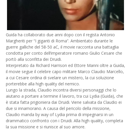
Guida ha collaborato due anni dopo con il regista Antonio
Margheriti per “I giganti di Roma”. Ambientato durante le
guerre galliche del 58-50 aC, il movie racconta una battaglia
condotta per conto dell’imperatore romano Giulio Cesare che
portò alla sconfitta dei Druidi.
Interpretato da Richard Harrison ed Ettore Manni oltre a Guida,
il movie segue il celebre capo militare Marco Claudio Marcello,
a cui Cesare ordina di svelare un mistero, la cui soluzione
porterebbe alla high quality del nemico.
Lungo la strada, Claudio incontra diversi personaggi che lo
aiutano a portare a termine il lavoro, tra cui Lydia (Guida), che
è stata fatta prigioniera dai Druidi. Viene salvata da Claudio ei
due si innamorano. A causa del pericolo della missione,
Claudio manda by way of Lydia prima di impegnarsi in un
drammatico confronto con i Druidi. Alla high quality, completa
la sua missione e si riunisce al suo amore.