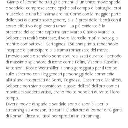
“Giants of Rome” ha tutti gli elementi di un tipico movie spada
e sandalo, comprese scene epiche sul campo di battaglia, eroi
muscolosi e una bellissima eroina. Come con la maggior parte
delle voci di questo sottogenere, ci si è presi delle libertà con il
corso effettivo degli eventi umani. La più evidente è la
presenza del celebre capo militare Marco Claudio Marcello.
Sebbene in realtà esistesse, il vero Marcello morì in battaglia
mentre combatteva i Cartaginesi 150 anni prima, rendendolo
incapace di partecipare alla trama romanzata del movie.
I movie spada e sandalo sono stati realizzati durante il periodo
di massimo splendore di icone come Fellini, Visconti, Pasolini,
Antonioni, Rosi e Wertmüller
.
Hanno gareggiato per il tempo
sullo schermo con i leggendari personaggi della commedia
all’italiana interpretati da Sordi, Tognazzi, Gassman e Manfredi.
Sebbene non siano considerati classici dell’età dell’oro come i
movie dei suddetti artisti, erano molto popolari durante il loro
tempo.
Diversi movie di spada e sandalo sono disponibili per lo
streaming su Amazon, tra cui “Il Gladiatore di Roma” e “Giganti
di Roma”. Clicca sui titoli per riprodurli in streaming.