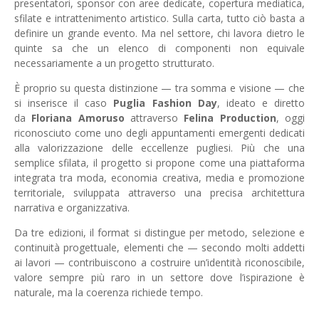
presentatori, sponsor con aree dedicate, copertura mediatica,
sfilate e intrattenimento artistico. Sulla carta, tutto ciò basta a
definire un grande evento. Ma nel settore, chi lavora dietro le
quinte sa che un elenco di componenti non equivale
necessariamente a un progetto strutturato.
È proprio su questa distinzione — tra somma e visione — che
si inserisce il caso
Puglia Fashion Day
, ideato e diretto
da
Floriana Amoruso
attraverso
Felina Production
, oggi
riconosciuto come uno degli appuntamenti emergenti dedicati
alla valorizzazione delle eccellenze pugliesi. Più che una
semplice sfilata, il progetto si propone come una piattaforma
integrata tra moda, economia creativa, media e promozione
territoriale, sviluppata attraverso una precisa architettura
narrativa e organizzativa.
Da tre edizioni, il format si distingue per metodo, selezione e
continuità progettuale, elementi che — secondo molti addetti
ai lavori — contribuiscono a costruire un’identità riconoscibile,
valore sempre più raro in un settore dove l’ispirazione è
naturale, ma la coerenza richiede tempo.