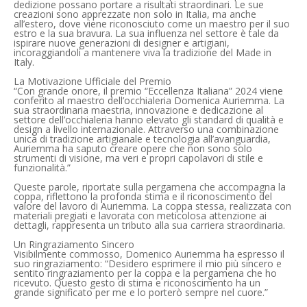
dedizione possano portare a risultati straordinari. Le sue
creazioni sono apprezzate non solo in Italia, ma anche
all’estero, dove viene riconosciuto come un maestro per il suo
estro e la sua bravura. La sua influenza nel settore è tale da
ispirare nuove generazioni di designer e artigiani,
incoraggiandoli a mantenere viva la tradizione del Made in
Italy.
La Motivazione Ufficiale del Premio
“Con grande onore, il premio “Eccellenza Italiana” 2024 viene
conferito al maestro dell’occhialeria Domenica Auriemma. La
sua straordinaria maestria, innovazione e dedicazione al
settore dell’occhialeria hanno elevato gli standard di qualità e
design a livello internazionale. Attraverso una combinazione
unica di tradizione artigianale e tecnologia all’avanguardia,
Auriemma ha saputo creare opere che non sono solo
strumenti di visione, ma veri e propri capolavori di stile e
funzionalità.”
Queste parole, riportate sulla pergamena che accompagna la
coppa, riflettono la profonda stima e il riconoscimento del
valore del lavoro di Auriemma. La coppa stessa, realizzata con
materiali pregiati e lavorata con meticolosa attenzione ai
dettagli, rappresenta un tributo alla sua carriera straordinaria.
Un Ringraziamento Sincero
Visibilmente commosso, Domenico Auriemma ha espresso il
suo ringraziamento: “Desidero esprimere il mio più sincero e
sentito ringraziamento per la coppa e la pergamena che ho
ricevuto. Questo gesto di stima e riconoscimento ha un
grande significato per me e lo porterò sempre nel cuore.”