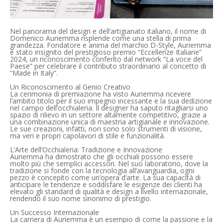
Nel panorama del design e dell’artigianato italiano, il nome di
Domenico Auriemma risplende come una stella di prima
grandezza. Fondatore e anima del marchio D-Style, Auriemma
è stato insignito del prestigioso premio “Eccellenze Italiane”
2024, un riconoscimento conferito dal network “La voce del
Paese” per celebrare il contributo straordinario al concetto di
“Made in Italy”.
Un Riconoscimento al Genio Creativo
La cerimonia di premiazione ha visto Auriemma ricevere
l’ambito titolo per il suo impegno incessante e la sua dedizione
nel campo dell’occhialeria. Il designer ha saputo ritagliarsi uno
spazio di rilievo in un settore altamente competitivo, grazie a
una combinazione unica di maestria artigianale e innovazione.
Le sue creazioni, infatti, non sono solo strumenti di visione,
ma veri e propri capolavori di stile e funzionalità.
L’Arte dell’Occhialeria: Tradizione e Innovazione
Auriemma ha dimostrato che gli occhiali possono essere
molto più che semplici accessori. Nel suo laboratorio, dove la
tradizione si fonde con la tecnologia all’avanguardia, ogni
pezzo è concepito come un’opera d’arte. La sua capacità di
anticipare le tendenze e soddisfare le esigenze dei clienti ha
elevato gli standard di qualità e design a livello internazionale,
rendendo il suo nome sinonimo di prestigio.
Un Successo Internazionale
La carriera di Auriemma è un esempio di come la passione e la