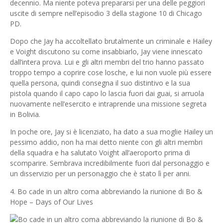
decennio. Ma niente poteva prepararsi per una delle peggiori
uscite di sempre nell’episodio 3 della stagione 10 di Chicago
PD.
Dopo che Jay ha accoltellato brutalmente un criminale e Hailey
e Voight discutono su come insabbiarlo, Jay viene innescato
dall’intera prova. Lui e gli altri membri del trio hanno passato
troppo tempo a coprire cose losche, e lui non vuole più essere
quella persona, quindi consegna il suo distintivo e la sua
pistola quando il capo capo lo lascia fuori dai guai, si arruola
nuovamente nell’esercito e intraprende una missione segreta
in Bolivia.
In poche ore, Jay si è licenziato, ha dato a sua moglie Hailey un
pessimo addio, non ha mai detto niente con gli altri membri
della squadra e ha salutato Voight all’aeroporto prima di
scomparire. Sembrava incredibilmente fuori dal personaggio e
un disservizio per un personaggio che è stato lì per anni.
4. Bo cade in un altro coma abbreviando la riunione di Bo &
Hope – Days of Our Lives