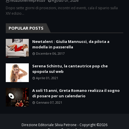
redazionefreepresstv
Agosto 07, 2026
Dopo sette giorni di proiezioni, incontri ed eventi, cala il sipario sulla
XIV edizio…
POPULAR POSTS
Newtalent : Giulia Mannucci, da pilota a
modella in passerella
Dicembre 06, 2017
Serena Schintu, la cantautrice pop che
spopola sul web
Aprile 01, 2021
A soli 15 anni, Greta Romano realizza il sogno
di posare per un calendario
Gennaio 07, 2021
Direzione Editoriale Silvia Petrone - Copyright ©
2026