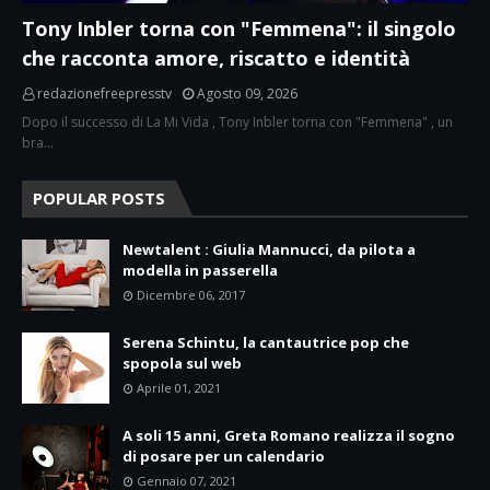
Tony Inbler torna con "Femmena": il singolo
che racconta amore, riscatto e identità
redazionefreepresstv
Agosto 09, 2026
Dopo il successo di La Mi Vida , Tony Inbler torna con "Femmena" , un
bra…
POPULAR POSTS
Newtalent : Giulia Mannucci, da pilota a
modella in passerella
Dicembre 06, 2017
Serena Schintu, la cantautrice pop che
spopola sul web
Aprile 01, 2021
A soli 15 anni, Greta Romano realizza il sogno
di posare per un calendario
Gennaio 07, 2021