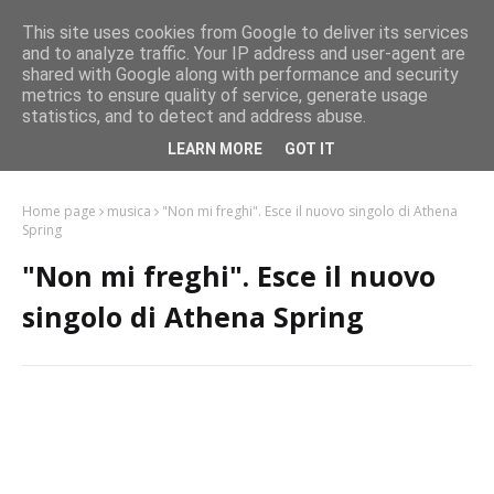
This site uses cookies from Google to deliver its services
and to analyze traffic. Your IP address and user-agent are
shared with Google along with performance and security
metrics to ensure quality of service, generate usage
statistics, and to detect and address abuse.
CronacaSpettacolo.it
LEARN MORE
GOT IT
Home page
musica
"Non mi freghi". Esce il nuovo singolo di Athena
Spring
"Non mi freghi". Esce il nuovo
singolo di Athena Spring