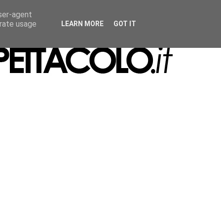
user-agent
erate usage
LEARN MORE
GOT IT