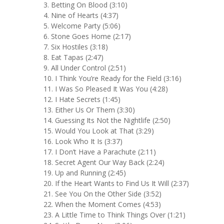
3. Betting On Blood (3:10)
4. Nine of Hearts (4:37)
5. Welcome Party (5:06)
6. Stone Goes Home (2:17)
7. Six Hostiles (3:18)
8. Eat Tapas (2:47)
9. All Under Control (2:51)
10. I Think You’re Ready for the Field (3:16)
11. I Was So Pleased It Was You (4:28)
12. I Hate Secrets (1:45)
13. Either Us Or Them (3:30)
14. Guessing Its Not the Nightlife (2:50)
15. Would You Look at That (3:29)
16. Look Who It Is (3:37)
17. I Don’t Have a Parachute (2:11)
18. Secret Agent Our Way Back (2:24)
19. Up and Running (2:45)
20. If the Heart Wants to Find Us It Will (2:37)
21. See You On the Other Side (3:52)
22. When the Moment Comes (4:53)
23. A Little Time to Think Things Over (1:21)