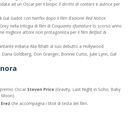
idata ad un Oscar per il biopic
Il diritto di contare
e autrice per
i Gal Gadot con Netflix dopo il film d’azione
Red Notice
.
rey nella trilogia di film di
Cinquanta sfumature
lo scorso anno
e migliore attore non protagonista per il film
Belfast
di
 cantante indiana Alia Bhatt al suo debutto a Hollywood.
 Dana Goldberg, Don Granger, Bonnie Curtis, Julie Lynn, Gal
onora
e premio Oscar
Steven Price
(Gravity, Last Night in Soho, Baby
e Moon).
 Erez
che accompagna i titoli di testa del film.