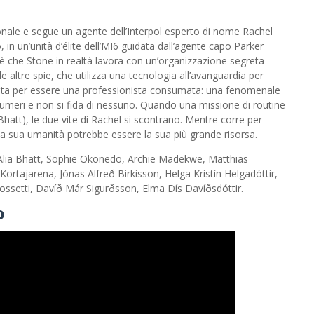
onale e segue un agente dell’Interpol esperto di nome Rachel
in un’unità d’élite dell’MI6 guidata dall’agente capo Parker
 è che Stone in realtà lavora con un’organizzazione segreta
 altre spie, che utilizza una tecnologia all’avanguardia per
trata per essere una professionista consumata: una fenomenale
numeri e non si fida di nessuno. Quando una missione di routine
hatt), le due vite di Rachel si scontrano. Mentre corre per
, la sua umanità potrebbe essere la sua più grande risorsa.
, Alia Bhatt, Sophie Okonedo, Archie Madekwe, Matthias
Kortajarena, Jónas Alfreð Birkisson, Helga Kristín Helgadóttir,
ossetti, Davíð Már Sigurðsson, Elma Dís Davíðsdóttir.
o