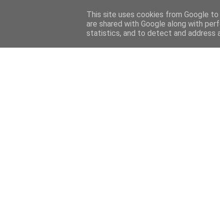
This site uses cookies from Google to d
are shared with Google along with perf
statistics, and to detect and address 