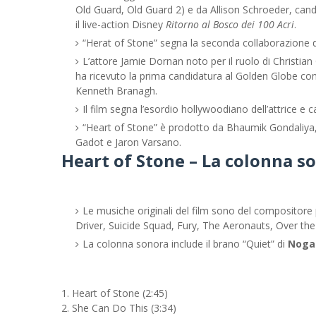
Old Guard, Old Guard 2) e da Allison Schroeder, cand
il live-action Disney
Ritorno al Bosco dei 100 Acri
.
“Herat of Stone” segna la seconda collaborazione d
L’attore Jamie Dornan noto per il ruolo di Christian G
ha ricevuto la prima candidatura al Golden Globe com
Kenneth Branagh.
Il film segna l’esordio hollywoodiano dell’attrice e
“Heart of Stone” è prodotto da Bhaumik Gondaliya,
Gadot e Jaron Varsano.
Heart of Stone – La colonna s
Le musiche originali del film sono del compositor
Driver, Suicide Squad, Fury, The Aeronauts, Over th
La colonna sonora include il brano “Quiet” di
Noga
1. Heart of Stone (2:45)
2. She Can Do This (3:34)