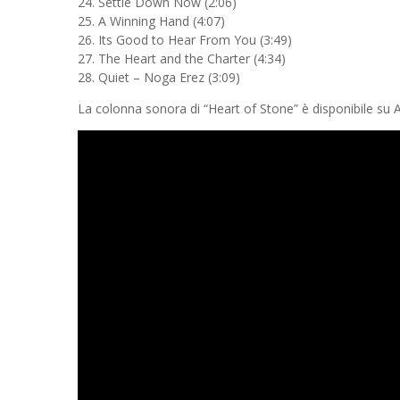
24. Settle Down Now (2:06)
25. A Winning Hand (4:07)
26. Its Good to Hear From You (3:49)
27. The Heart and the Charter (4:34)
28. Quiet – Noga Erez (3:09)
La colonna sonora di “Heart of Stone” è disponibile su