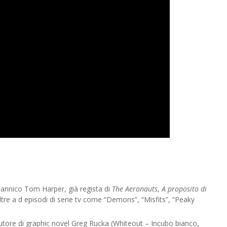
ritannico Tom Harper, già regista di
The Aeronauts
,
A proposito di
tre a d episodi di serie tv come “Demons”, “Misfits”, “Peaky
’autore di graphic novel Greg Rucka (Whiteout – Incubo bianco,