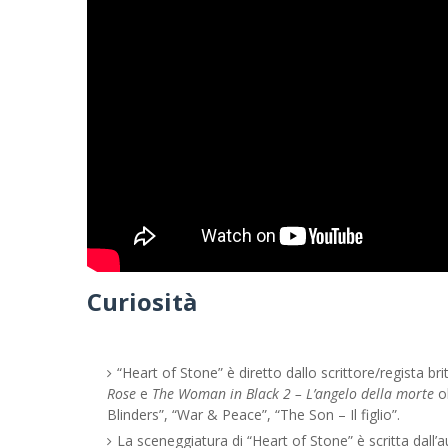
Curiosità
“Heart of Stone” è diretto dallo scrittore/regista b
Rose
e
The Woman in Black 2 – L’angelo della morte
ol
Blinders”, “War & Peace”, “The Son – Il figlio”.
La sceneggiatura di “Heart of Stone” è scritta dall