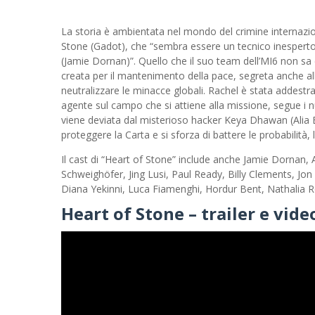
La storia è ambientata nel mondo del crimine internazi
Stone (Gadot), che “sembra essere un tecnico inesperto, 
(Jamie Dornan)”. Quello che il suo team dell’MI6 non sa
creata per il mantenimento della pace, segreta anche alle
neutralizzare le minacce globali. Rachel è stata addes
agente sul campo che si attiene alla missione, segue i 
viene deviata dal misterioso hacker Keya Dhawan (Alia B
proteggere la Carta e si sforza di battere le probabilità
Il cast di “Heart of Stone” include anche Jamie Dornan
Schweighöfer, Jing Lusi, Paul Ready, Billy Clements, Jon 
Diana Yekinni, Luca Fiamenghi, Hordur Bent, Nathalia R
Heart of Stone – trailer e vide