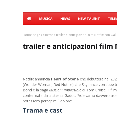
MUSICA
NEWS
NEW TALENT
TELE
Home page
cinema
trailer e anticipazioni film Netflix con Ga
trailer e anticipazioni film
Netflix annuncia
Heart of Stone
che debutterà nel 2023
(Wonder Woman, Red Notice) che Skydance vorrebbe trasf
Bond e la saga
Mission: impossible
di Tom Cruise. Il fil
confermata dalla stessa Gadot: “Volevamo davvero assic
potessero percepire il dolore”.
Trama e cast