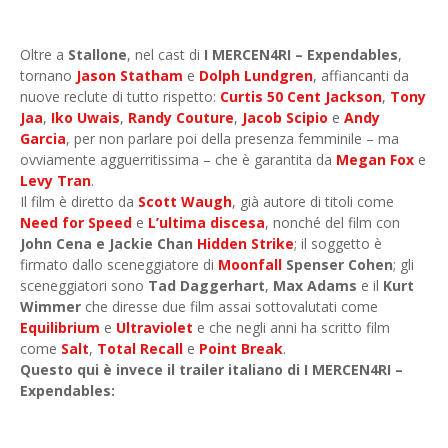
Oltre a
Stallone
, nel cast di
I MERCEN4RI – Expendables
,
tornano
Jason Statham
e
Dolph Lundgren
, affiancanti da
nuove reclute di tutto rispetto:
Curtis 50 Cent Jackson
,
Tony
Jaa
,
Iko Uwais
,
Randy Couture
,
Jacob Scipio
e
Andy
Garcia
, per non parlare poi della presenza femminile – ma
ovviamente agguerritissima – che è garantita da
Megan Fox
e
Levy Tran
.
Il film è diretto da
Scott Waugh
, già autore di titoli come
Need for Speed
e
L’ultima discesa
, nonché del film con
John Cena e Jackie Chan
Hidden Strike
; il soggetto è
firmato dallo sceneggiatore di
Moonfall
Spenser Cohen
; gli
sceneggiatori sono
Tad Daggerhart
,
Max Adams
e il
Kurt
Wimmer
che diresse due film assai sottovalutati come
Equilibrium
e
Ultraviolet
e che negli anni ha scritto film
come
Salt
,
Total Recall
e
Point Break
.
Questo qui è invece il trailer italiano di I MERCEN4RI –
Expendables: