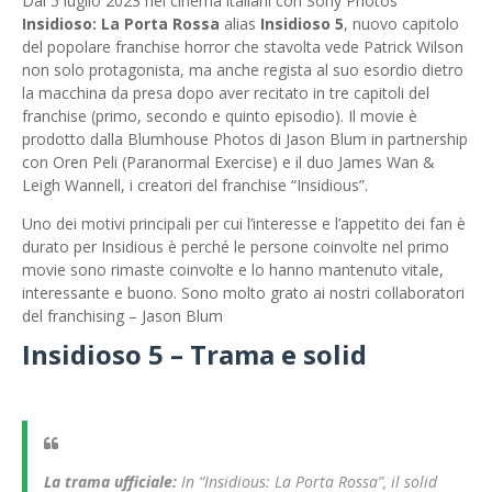
Dal 5 luglio 2023 nei cinema italiani con Sony Photos
Insidioso: La Porta Rossa
alias
Insidioso 5
, nuovo capitolo
del popolare franchise horror che stavolta vede Patrick Wilson
non solo protagonista, ma anche regista al suo esordio dietro
la macchina da presa dopo aver recitato in tre capitoli del
franchise (primo, secondo e quinto episodio). Il movie è
prodotto dalla Blumhouse Photos di Jason Blum in partnership
con Oren Peli (Paranormal Exercise) e il duo James Wan &
Leigh Wannell, i creatori del franchise “Insidious”.
Uno dei motivi principali per cui l’interesse e l’appetito dei fan è
durato per Insidious è perché le persone coinvolte nel primo
movie sono rimaste coinvolte e lo hanno mantenuto vitale,
interessante e buono. Sono molto grato ai nostri collaboratori
del franchising – Jason Blum
Insidioso 5 – Trama e solid
La trama ufficiale:
In “Insidious: La Porta Rossa”, il solid