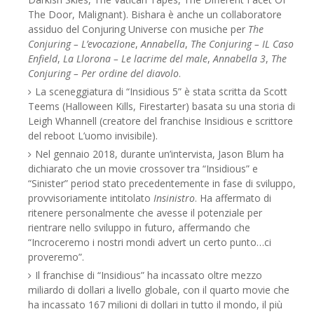
The Door, Malignant). Bishara è anche un collaboratore
assiduo del Conjuring Universe con musiche per
The
Conjuring – L’evocazione
,
Annabella
,
The Conjuring – IL Caso
Enfield
,
La Llorona – Le lacrime del male
,
Annabella 3
,
The
Conjuring – Per ordine del diavolo
.
La sceneggiatura di “Insidious 5” è stata scritta da Scott
Teems (Halloween Kills, Firestarter) basata su una storia di
Leigh Whannell (creatore del franchise Insidious e scrittore
del reboot L’uomo invisibile).
Nel gennaio 2018, durante un’intervista, Jason Blum ha
dichiarato che un movie crossover tra “Insidious” e
“Sinister” period stato precedentemente in fase di sviluppo,
provvisoriamente intitolato
Insinistro
. Ha affermato di
ritenere personalmente che avesse il potenziale per
rientrare nello sviluppo in futuro, affermando che
“Incroceremo i nostri mondi advert un certo punto…ci
proveremo”.
Il franchise di “Insidious” ha incassato oltre mezzo
miliardo di dollari a livello globale, con il quarto movie che
ha incassato 167 milioni di dollari in tutto il mondo, il più