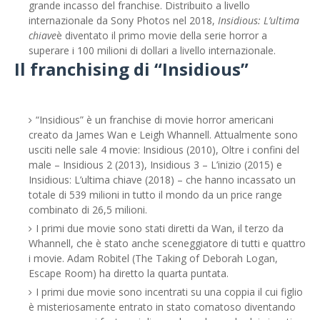
grande incasso del franchise. Distribuito a livello
internazionale da Sony Photos nel 2018,
Insidious: L’ultima
chiave
è diventato il primo movie della serie horror a
superare i 100 milioni di dollari a livello internazionale.
Il franchising di “Insidious”
“Insidious” è un franchise di movie horror americani
creato da James Wan e Leigh Whannell. Attualmente sono
usciti nelle sale 4 movie: Insidious (2010), Oltre i confini del
male – Insidious 2 (2013), Insidious 3 – L’inizio (2015) e
Insidious: L’ultima chiave (2018) – che hanno incassato un
totale di 539 milioni in tutto il mondo da un price range
combinato di 26,5 milioni.
I primi due movie sono stati diretti da Wan, il terzo da
Whannell, che è stato anche sceneggiatore di tutti e quattro
i movie. Adam Robitel (The Taking of Deborah Logan,
Escape Room) ha diretto la quarta puntata.
I primi due movie sono incentrati su una coppia il cui figlio
è misteriosamente entrato in stato comatoso diventando