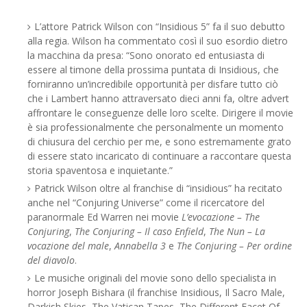
L’attore Patrick Wilson con “Insidious 5” fa il suo debutto
alla regia. Wilson ha commentato così il suo esordio dietro
la macchina da presa: “Sono onorato ed entusiasta di
essere al timone della prossima puntata di Insidious, che
forniranno un’incredibile opportunità per disfare tutto ciò
che i Lambert hanno attraversato dieci anni fa, oltre advert
affrontare le conseguenze delle loro scelte. Dirigere il movie
è sia professionalmente che personalmente un momento
di chiusura del cerchio per me, e sono estremamente grato
di essere stato incaricato di continuare a raccontare questa
storia spaventosa e inquietante.”
Patrick Wilson oltre al franchise di “insidious” ha recitato
anche nel “Conjuring Universe” come il ricercatore del
paranormale Ed Warren nei movie
L’evocazione – The
Conjuring
,
The Conjuring – Il caso Enfield
,
The Nun – La
vocazione del male
,
Annabella 3
e
The Conjuring – Per ordine
del diavolo
.
Le musiche originali del movie sono dello specialista in
horror Joseph Bishara (il franchise Insidious, Il Sacro Male,
Darkish Skies, The Vatican Tapes, The Different Facet Of