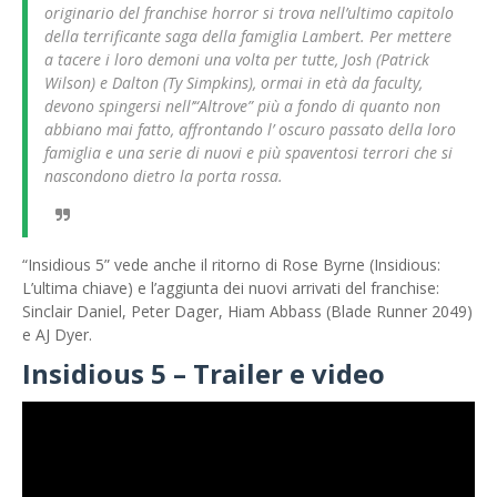
originario del franchise horror si trova nell’ultimo capitolo
della terrificante saga della famiglia Lambert. Per mettere
a tacere i loro demoni una volta per tutte, Josh (Patrick
Wilson) e Dalton (Ty Simpkins), ormai in età da faculty,
devono spingersi nell’“Altrove” più a fondo di quanto non
abbiano mai fatto, affrontando l’ oscuro passato della loro
famiglia e una serie di nuovi e più spaventosi terrori che si
nascondono dietro la porta rossa.
“Insidious 5” vede anche il ritorno di Rose Byrne (Insidious:
L’ultima chiave) e l’aggiunta dei nuovi arrivati ​​del franchise:
Sinclair Daniel, Peter Dager, Hiam Abbass (Blade Runner 2049)
e AJ Dyer.
Insidious 5 – Trailer e video