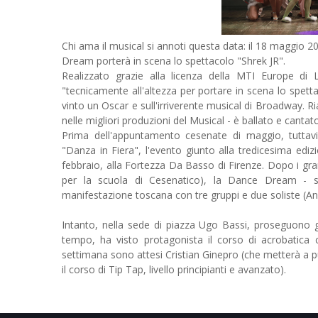
Chi ama il musical si annoti questa data: il 18 maggio 20
Dream porterà in scena lo spettacolo "Shrek JR".
Realizzato grazie alla licenza della MTI Europe di
"tecnicamente all'altezza per portare in scena lo spettac
vinto un Oscar e sull'irriverente musical di Broadway.
nelle migliori produzioni del Musical - è ballato e canta
Prima dell'appuntamento cesenate di maggio, tuttav
"Danza in Fiera", l'evento giunto alla tredicesima edi
febbraio, alla Fortezza Da Basso di Firenze. Dopo i gran
per la scuola di Cesenatico), la Dance Dream - sot
manifestazione toscana con tre gruppi e due soliste (A
Intanto, nella sede di piazza Ugo Bassi, proseguono gli
tempo, ha visto protagonista il corso di acrobatica c
settimana sono attesi Cristian Ginepro (che metterà a pun
il corso di Tip Tap, livello principianti e avanzato).