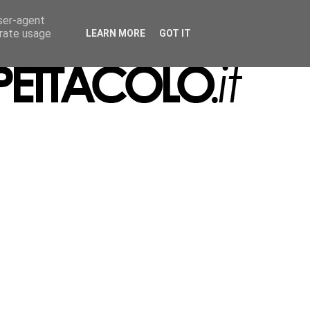
user-agent
erate usage
LEARN MORE
GOT IT