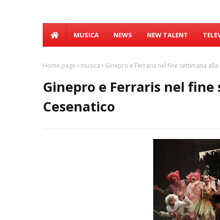
MUSICA
NEWS
NEW TALENT
TELE
Home page
musica
Ginepro e Ferraris nel fine settimana al
Ginepro e Ferraris nel fin
Cesenatico