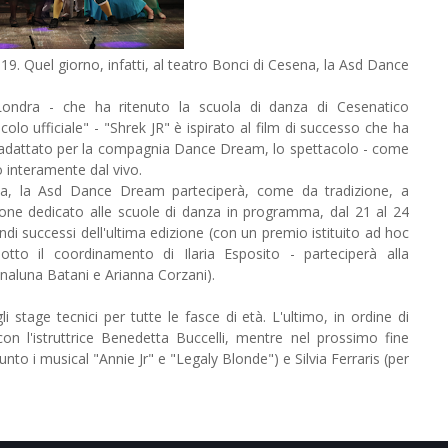
19. Quel giorno, infatti, al teatro Bonci di Cesena, la Asd Dance
 Londra - che ha ritenuto la scuola di danza di Cesenatico
olo ufficiale" - "Shrek JR" è ispirato al
film di successo che ha
 Riadattato per la compagnia Dance Dream, lo spettacolo - come
to interamente dal vivo.
ia, la Asd Dance Dream parteciperà, come da tradizione, a
zione dedicato alle scuole di danza in programma, dal 21 al 24
di successi dell'ultima edizione (con un premio istituito ad hoc
to il coordinamento di Ilaria Esposito - parteciperà alla
nnaluna Batani e Arianna Corzani).
 stage tecnici per tutte le fasce di età. L'ultimo, in ordine di
on l'istruttrice Benedetta Buccelli, mentre nel prossimo fine
to i musical "Annie Jr" e "Legaly Blonde") e Silvia Ferraris (per