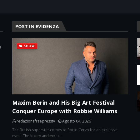
POST IN EVIDENZA
SHOW
e
Maxim Berin and His Big Art Festival
Conquer Europe with Robbie Williams
redazionefreepresstv
Agosto 04, 2026
The British superstar comes to Porto Cervo for an exclusive
event The luxury and exclu…