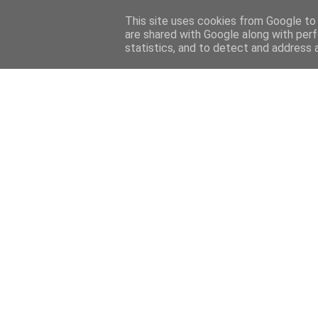
This site uses cookies from Google to d
are shared with Google along with perf
statistics, and to detect and address 